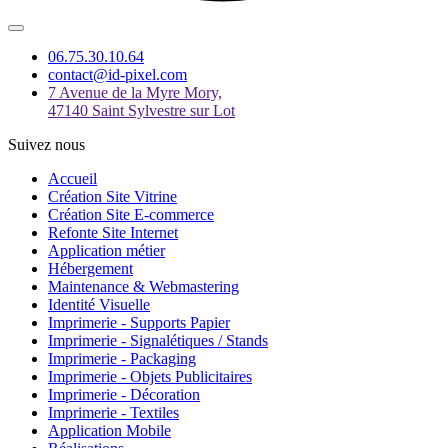
06.75.30.10.64
contact@id-pixel.com
7 Avenue de la Myre Mory,
47140 Saint Sylvestre sur Lot
Suivez nous
Accueil
Création Site Vitrine
Création Site E-commerce
Refonte Site Internet
Application métier
Hébergement
Maintenance & Webmastering
Identité Visuelle
Imprimerie - Supports Papier
Imprimerie - Signalétiques / Stands
Imprimerie - Packaging
Imprimerie - Objets Publicitaires
Imprimerie - Décoration
Imprimerie - Textiles
Application Mobile