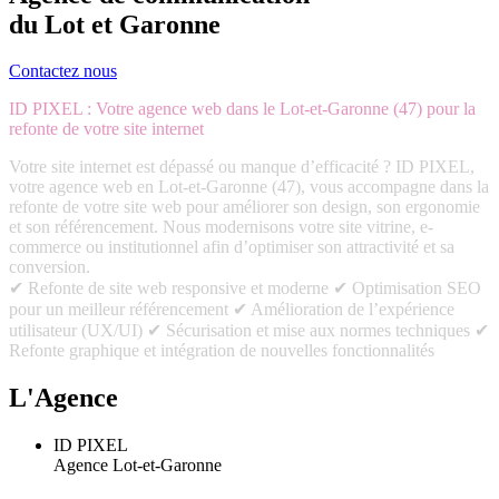
du Lot et Garonne
Contactez nous
ID PIXEL : Votre agence web dans le Lot-et-Garonne (47) pour la
refonte de votre site internet
Votre site internet est dépassé ou manque d’efficacité ? ID PIXEL,
votre agence web en Lot-et-Garonne (47), vous accompagne dans la
refonte de votre site web pour améliorer son design, son ergonomie
et son référencement. Nous modernisons votre site vitrine, e-
commerce ou institutionnel afin d’optimiser son attractivité et sa
conversion.
✔ Refonte de site web responsive et moderne ✔ Optimisation SEO
pour un meilleur référencement ✔ Amélioration de l’expérience
utilisateur (UX/UI) ✔ Sécurisation et mise aux normes techniques ✔
Refonte graphique et intégration de nouvelles fonctionnalités
L'Agence
ID PIXEL
Agence Lot-et-Garonne