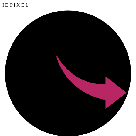
I
D
P
I
X
E
L